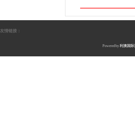
友情链接：
Powered by
利澳国际