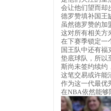
会让他们望而却
德罗赞填补国王
虽然德罗赞的加
这对所有相关方
在下赛季锁定一
国王队中还有福
垫底球队，所以
斯尚未签约续约
这笔交易或许能
作为这一代最优
在NBA依然能