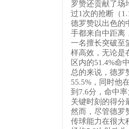
罗赞还贡献了场均
过1次的抢断（1
德罗赞以出色的
手都来自中距离，
一名擅长突破至
样高效，无论是在
区内的51.4%命
总的来说，德罗赞
55.5%，同时
到7.6分，命中
关键时刻的得分最
然而，尽管德罗
传球能力在很大