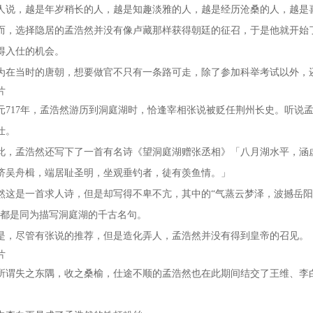
人说，越是年岁稍长的人，越是知趣淡雅的人，越是经历沧桑的人，越是
而，选择隐居的孟浩然并没有像卢藏那样获得朝廷的征召，于是他就开始
得入仕的机会。
为在当时的唐朝，想要做官不只有一条路可走，除了参加科举考试以外，
片
元717年，孟浩然游历到洞庭湖时，恰逢宰相张说被贬任荆州长史。听说
仕。
此，孟浩然还写下了一首有名诗《望洞庭湖赠张丞相》「八月湖水平，涵
济吴舟楫，端居耻圣明，坐观垂钓者，徒有羡鱼情。」
然这是一首求人诗，但是却写得不卑不亢，其中的“气蒸云梦泽，波撼岳阳
”都是同为描写洞庭湖的千古名句。
是，尽管有张说的推荐，但是造化弄人，孟浩然并没有得到皇帝的召见。
片
所谓失之东隅，收之桑榆，仕途不顺的孟浩然也在此期间结交了王维、李
。