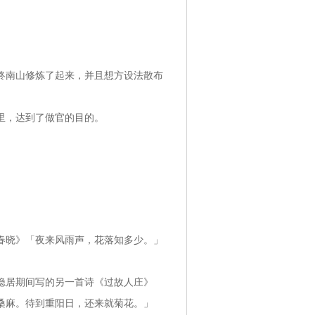
终南山修炼了起来，并且想方设法散布
里，达到了做官的目的。
春晓》「夜来风雨声，花落知多少。」
隐居期间写的另一首诗《过故人庄》
桑麻。待到重阳日，还来就菊花。」