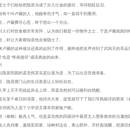
是士子们纷纷把隐居当成了步入仕途的捷径，等待朝廷征召。
朝有个叫卢藏的人，他颇有些才气，却一直得不到重用。
此，卢藏费尽心思，终于想出一个办法。
时人们对饮食都非常崇拜，认为他们都是一些饱学之士，于是卢藏就跑到
息，好让大家都知道他去做隐士了。
来卢藏的这种做法还真的起到了作用，最终他把名声传到了武则天的耳朵
个也是“终南捷径”成语典故的由来。
片
以隐居田园的孟浩然其实是以退为进，为了以出后世做准备。
且，隐居鹿门山的生活甚是让人轻松自在。
人早上天不亮就起床去上班，而孟浩然则可以睡到自然醒。
是在某个春日的清晨，他诗兴大发，提笔就写下了我们耳熟能详的那首《
首诗因为入选了小学语文课本而家喻户晓。
然《春晓》极具人气，但是孟浩然的田园诗中最受文人墨客推崇的当属他
故人具鸡黍，邀我至田家。绿树村边合，青山郭外。开轩面场圃，把酒话