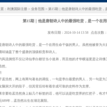
位置：
利澳国际注册
>
业务范围
> 第15期｜他是唐朝诗人中的最强吃货
第15期｜他是唐朝诗人中的最强吃货，是一个在
发布日期：2024-10-14 13:58 点击次数：
是唐朝诗人中的最强吃货，是一个在用生命干饭的男人。虽然他被誉为大
圈却涵盖了整个盛唐的顶级权贵和诗人。
的风流倜傥不仅让诗仙李白都甘当小迷弟，而且他的才华横溢更是让诗佛
浩然。
片
于孟浩然，网上有两句著名的调侃，一句是李白最爱的男人，另一句是为
友脑洞大开的段子，但其背后却有着非成可靠的史料作为支撑。
果非要给孟浩然身上贴几个标签的话，他可以说是吃货界的扛把子，有才
元689年，孟浩然出生在湖北襄阳。