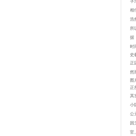
字
相
浩
所
据
时
史
正
然
图
正
其
小
公
因
官