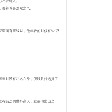
称布衣诗人。
，吾善养吾浩然之气。
家里面有些钱财，他年轻的时候有些“及
何当时没有功名在身，所以只好选择了
里有隐居的世外高人，就请他出山当