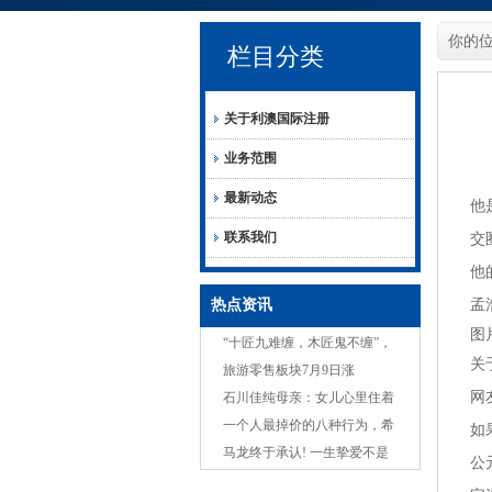
你的
栏目分类
关于利澳国际注册
业务范围
最新动态
他
联系我们
交
他
热点资讯
孟
图
“十匠九难缠，木匠鬼不缠”，
关
民间八大匠，指哪八匠，首位
旅游零售板块7月9日涨
网
是谁？
0.08%，中国中免领涨，主力
石川佳纯母亲：女儿心里住着
资金净流入5340.18万元
一个人，单身10年了，次次催
一个人最掉价的八种行为，希
如
婚都没用
望你1个都没有
马龙终于承认! 一生挚爱不是
公
校花老婆! 而是无私奉献的她!