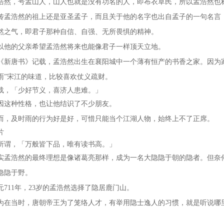
浩然，号孟山人，山人也就是没有功名的人，即布衣草民，所以孟浩然也
传孟浩然的祖上还是亚圣孟子，而且关于他的名字也出自孟子的一句名言
然之气，即君子那种自信、自强、无所畏惧的精神。
以他的父亲希望孟浩然将来也能像君子一样顶天立地。
《新唐书》记载，孟浩然出生在襄阳城中一个薄有恒产的书香之家。因为
雨”宋江的味道，比较喜欢仗义疏财。
载，「少好节义，喜济人患难。」
因这种性格，也让他结识了不少朋友。
而，及时雨的行为好是好，可惜只能当个江湖人物，始终上不了正席。
片
所谓，「万般皆下品，唯有读书高。」
实孟浩然的最终理想是像诸葛亮那样，成为一名大隐隐于朝的隐者。但奈
隐隐于野。
元711年，23岁的孟浩然选择了隐居鹿门山。
为在当时，唐朝帝王为了笼络人才，有举用隐士逸人的习惯，就是听说哪
。