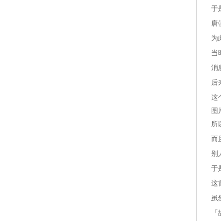
于
唐
为
当
消
后
这
图
所
而
别
于
这
虽
「