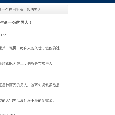
，是一个在用生命干饭的男人！
用生命干饭的男人！
172
唐第一宅男，终身未曾入仕，但他的社
王维都叹为观止，他就是布衣诗人——
王昌龄而死的男人。这两句调侃虽然是
华的大宅男以及仕途不顺的倒霉蛋。