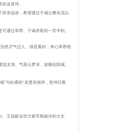
喜欢这首诗。
了辞亲远游，希望通过干谒公卿名流以
还可通过举荐、干谒求取到一官半职。
孟浩然才气过人，很是看好，有心举荐他
虚混太清。气蒸云梦泽，波撼岳阳城。
城”与杜甫的“吴楚东南坼，乾坤日夜
白、王昌龄这些大家耳熟能详的大文