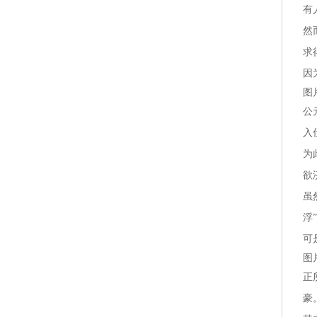
有
然
求
因
图
公
入
为
欲
虽
浮
可
图
正
豪